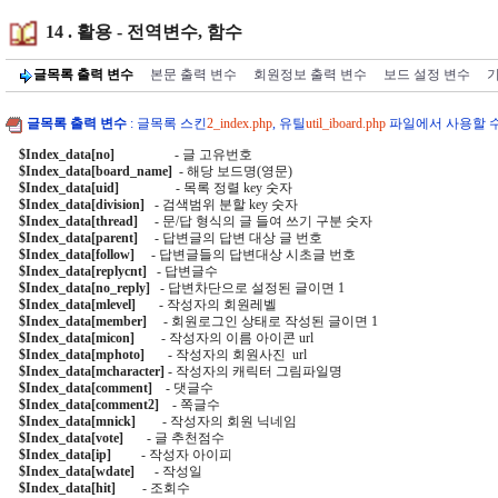
14 . 활용 - 전역변수, 함수
글목록 출력 변수
본문 출력 변수
회원정보 출력 변수
보드 설정 변수
글목록 출력 변수
: 글목록 스킨
2_index.php
, 유틸
util_iboard.php
파일에서 사용할 수
$Index_data[no]
                  - 글 고유번호

$Index_data[board_name]
  - 해당 보드명(영문)

$Index_data[uid]
                 - 목록 정렬 key 숫자

$Index_data[division]
   - 검색범위 분할 key 숫자

$Index_data[thread]
     - 문/답 형식의 글 들여 쓰기 구분 숫자

$Index_data[parent]
     - 답변글의 답변 대상 글 번호

$Index_data[follow]
     - 답변글들의 답변대상 시초글 번호

$Index_data[replycnt]
   - 답변글수

$Index_data[no_reply]
   - 답변차단으로 설정된 글이면 1

$Index_data[mlevel]
       - 작성자의 회원레벨

$Index_data[member]
     - 회원로그인 상태로 작성된 글이면 1

$Index_data[micon]
        - 작성자의 이름 아이콘 url

$Index_data[mphoto]
       - 작성자의 회원사진  url

$Index_data[mcharacter]
 - 작성자의 캐릭터 그림파일명

$Index_data[comment]
    - 댓글수

$Index_data[comment2]
    - 쪽글수

$Index_data[mnick]
        - 작성자의 회원 닉네임

$Index_data[vote]
       - 글 추천점수

$Index_data[ip]
         - 작성자 아이피

$Index_data[wdate]
      - 작성일

$Index_data[hit]
        - 조회수
