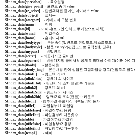
$Index_data[specialset]
       - 특수설정

$Index_data[give_point]
  - 포인트 증여 value

$Index_data[re_select]
   - 답변채택된 글이면 마이너스 value

$Index_data[subject]
     - 글제목

$Index_data[category]
    - 카테고리 구분 번호

$Index_data[name]
        - 이름

$Index_data[id]
          - 아이디(로그인 안해도 쿠키값으로 대체)

$Index_data[wmail]
       - 메일주소

$Index_data[home]
        - 홈페이지 url

$Index_data[bodytype]
    - 본문속성(일반모드,편집모드,텍스트모드..)

$Index_data[bodystyle]
   - 본문 css style(편집모드로 글작성한 경우)

$Index_data[mypass]
      - 비밀번호

$Index_data[secret]
      - 비공개지정 글이면 1

$Index_data[openerid]
    - 비공개지정 글에서 비공개 제외대상 아이디(여러 아이디
$Index_data[tbody]
       - 본문내용

$Index_data[tbody_img]
   - 본문내용 안에 삽입된 그림파일들 경로(편집모드 글
$Index_data[ulink1]
      - 링크#1 의 url

$Index_data[ulink1size]
  - 링크#1 의 사이즈

$Index_data[ulink1hit]
   - 링크#1 의 조회(연결)수 카운트

$Index_data[ulink2]
      - 링크#2 의 url

$Index_data[ulink2size]
  - 링크#2 의 사이즈

$Index_data[ulink2hit]
   - 링크#2 의 조회(연결)수 카운트

$Index_data[filedir]
     - 첨부파일 분할저장 디렉토리명 숫자

$Index_data[ufile1]
      - 파일첨부#1  파일명

$Index_data[ufile1size]
  - 파일첨부#1 용량

$Index_data[ufile1hit]
   - 파일첨부#1 다운횟수

$Index_data[ufile2]
      - 파일첨부#2 파일명

$Index_data[ufile2size]
  - 파일첨부#2 용량

$Index_data[ufile2hit]
   - 파일첨부#2 다운횟수

$Index_data[temp1]
       - 예비
