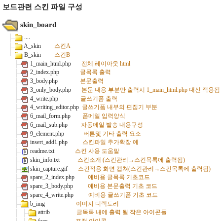
보드관련 스킨 파일 구성
 skin_board
 ....

 A_skin         
스킨A
 B_skin         
스킨B
 1_main_html.php       
전체 레이아웃 html
 2_index.php              
글목록 출력
 3_body.php               
본문출력
 3_only_body.php       
본문 내용 부분만 출력시 1_main_html.php 대신 적용됨
 4_write.php               
글쓰기폼 출력
 4_writing_editor.php  
글쓰기폼 내부의 편집기 부분
 6_mail_form.php        
폼메일 입력양식
 6_mail_sub.php         
자동메일 발송 내용구성
 9_element.php             
버튼및 기타 출력 요소
 insert_add1.php          
스킨파일 추가확장 예
 readme.txt              
스킨 사용 도움말
 skin_info.txt            
스킨소개 (스킨관리→스킨목록에 출력됨)
 skin_capture.gif       
스킨적용 화면 캡쳐(스킨관리→스킨목록에 출력됨)
 spare_2_index.php         
예비용 글목록 기초코드
 spare_3_body.php          
예비용 본문출력 기초 코드
 spare_4_write.php          
예비용 글쓰기폼 기초 코드
 b_img                     
이미지 디렉토리
 attrib                  
글목록 내에 출력 될 작은 아이콘들