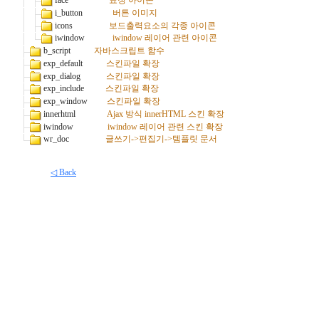
 face                   
표정 아이콘
 i_button              
버튼 이미지
 icons                 
보드출력요소의 각종 아이콘
 iwindow             
iwindow 레이어 관련 아이콘
 b_script           
자바스크립트 함수
 exp_default           
스킨파일 확장
 exp_dialog            
스킨파일 확장
 exp_include          
스킨파일 확장
 exp_window         
스킨파일 확장
 innerhtml               
Ajax 방식 innerHTML 스킨 확장
 iwindow                
iwindow 레이어 관련 스킨 확장
 wr_doc                 
글쓰기->편집기->템플릿 문서
◁ Back