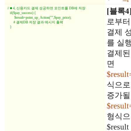
// ■ 4, 신용카드 결제 성공하면 포인트를 DB에 저장

[블록4
   if($pay_success) {

        $result=point_up_Action("",$pay_price);

로부터
       # 결제DB 저장 결과 메시지 출력

결제 
를 실
결제된
면
$resul
식으로
증가될
$resu
형식으
$res