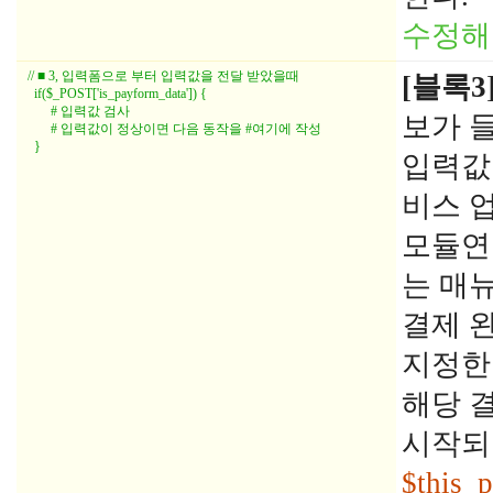
수정해
// ■ 3, 입력폼으로 부터 입력값을 전달 받았을때

[블록3
  if($_POST['is_payform_data']) {

       # 입력값 검사

보가 
       # 입력값이 정상이면 다음 동작을 #여기에 작성

  }
입력값
비스 
모듈연
는 매
결제 완
지정한
해당 결
시작되
$this_p