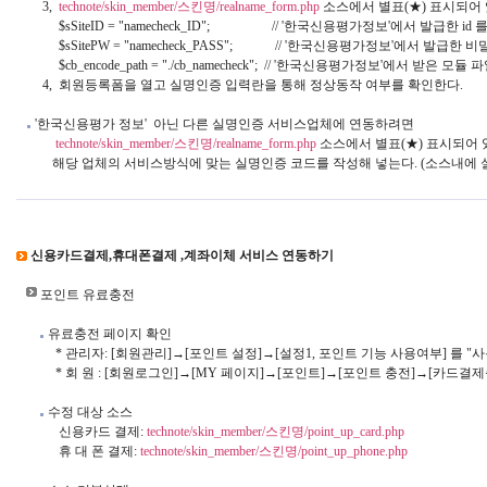
        3,  
technote/skin_member/스킨명/realname_form.php
 소스에서 별표(★) 표시되어 
             $sSiteID = "namecheck_ID";                   // '한국신용평가정보'에서 발급한 
             $sSitePW = "namecheck_PASS";             // '한국신용평가정보'에서 
             $cb_encode_path = "./cb_namecheck";  // '한국신용평가정보'에서
        4,  회원등록폼을 열고 실명인증 입력란을 통해 정상동작 여부를 확인한다.

 '한국신용평가 정보'  아닌 다른 실명인증 서비스업체에 연동하려면

technote/skin_member/스킨명/realname_form.php
 소스에서 별표(★) 표시되어 
           해당 업체의 서비스방식에 맞는 실명인증 코드를 작성해 넣는다. (소스내에 
신용카드결제,휴대폰결제 ,계좌이체 서비스 연동하기
 포인트 유료충전

 유료충전 페이지 확인

            * 관리자: [회원관리]→[포인트 설정]→[설정1, 포인트 기능 사용여부] 를 
            * 회 원 : [회원로그인]→[MY 페이지]→[포인트]→[포인트 충전]→[
 수정 대상 소스

             신용카드 결제: 
technote/skin_member/스킨명/point_up_card.php
             휴 대 폰 결제: 
technote/skin_member/스킨명/point_up_phone.php