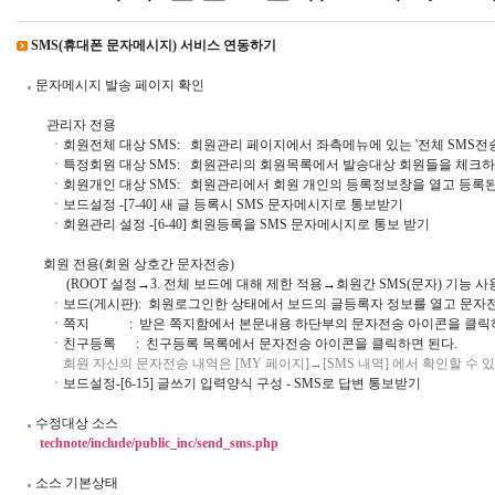
SMS(휴대폰 문자메시지) 서비스 연동하기
 문자메시지 발송 페이지 확인

         관리자 전용

          ㆍ회원전체 대상 SMS:   회원관리 페이지에서 좌측메뉴에 있는 '전체 SMS전
          ㆍ특정회원 대상 SMS:   회원관리의 회원목록에서 발송대상 회원들을 체크하
          ㆍ회원개인 대상 SMS:   회원관리에서 회원 개인의 등록정보창을 열고 등
          ㆍ보드설정 -[7-40] 새 글 등록시 SMS 문자메시지로 통보받기

          ㆍ회원관리 설정 -[6-40] 회원등록을 SMS 문자메시지로 통보 받기

        회원 전용(회원 상호간 문자전송)

               (ROOT 설정→3. 전체 보드에 대해 제한 적용→회원간 SMS(문자) 기
          ㆍ보드(게시판):  회원로그인한 상태에서 보드의 글등록자 정보를 열고 문
          ㆍ쪽지            :  받은 쪽지함에서 본문내용 하단부의 문자전송 아이콘을 클릭
          ㆍ친구등록      :  친구등록 목록에서 문자전송 아이콘을 클릭하면 된다.

 회원 자신의 문자전송 내역은 [MY 페이지]→[SMS 내역] 에서 확인할 수 있
          ㆍ보드설정-[6-15] 글쓰기 입력양식 구성 - SMS로 답변 통보받기

 수정대상 소스

technote/include/public_inc/send_sms.php
 소스 기본상태
