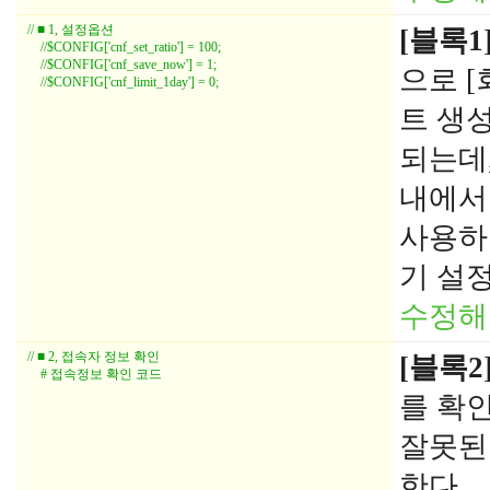
// ■ 1, 설정옵션
[블록1
//$CONFIG['cnf_set_ratio'] = 100;
//$CONFIG['cnf_save_now'] = 1;
으로 [
//$CONFIG['cnf_limit_1day'] = 0;
트 생성
되는데
내에서
사용하
기 설
수정해
// ■ 2, 접속자 정보 확인
[블록2
# 접속정보 확인 코드
를 확
잘못된
한다.