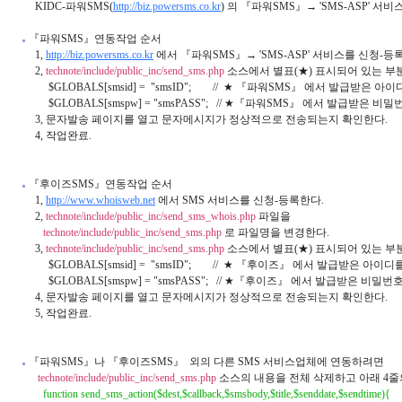
        KIDC-파워SMS(
http://biz.powersms.co.kr
) 의 『파워SMS』→ 'SMS-ASP' 서
 『파워SMS』연동작업 순서

        1, 
http://biz.powersms.co.kr
 에서 『파워SMS』→ 'SMS-ASP' 서비스를 신청-등록
        2, 
technote/include/public_inc/send_sms.php
 소스에서 별표(★) 표시되어 있는 부분
             $GLOBALS[smsid] =  "smsID";        //  ★ 『파워SMS』 에서 발급받은
             $GLOBALS[smspw] = "smsPASS";   // ★『파워SMS』 에서 발급받은 
        3, 문자발송 페이지를 열고 문자메시지가 정상적으로 전송되는지 확인한다.

        4, 작업완료.

 『후이즈SMS』연동작업 순서

        1, 
http://www.whoisweb.net
 에서 SMS 서비스를 신청-등록한다.

        2, 
technote/include/public_inc/send_sms_whois.php
 파일을

technote/include/public_inc/send_sms.php
 로 파일명을 변경한다.

        3, 
technote/include/public_inc/send_sms.php
 소스에서 별표(★) 표시되어 있는 부분
             $GLOBALS[smsid] =  "smsID";        //  ★ 『후이즈』 에서 발급받은 아
             $GLOBALS[smspw] = "smsPASS";   // ★『후이즈』 에서 발급받은 비
        4, 문자발송 페이지를 열고 문자메시지가 정상적으로 전송되는지 확인한다.

        5, 작업완료.

 『파워SMS』나 『후이즈SMS』  외의 다른 SMS 서비스업체에 연동하려면

technote/include/public_inc/send_sms.php
 소스의 내용을 전체 삭제하고 아래 4줄
           function send_sms_action($dest,$callback,$smsbody,$title,$senddate,$sendtime){
