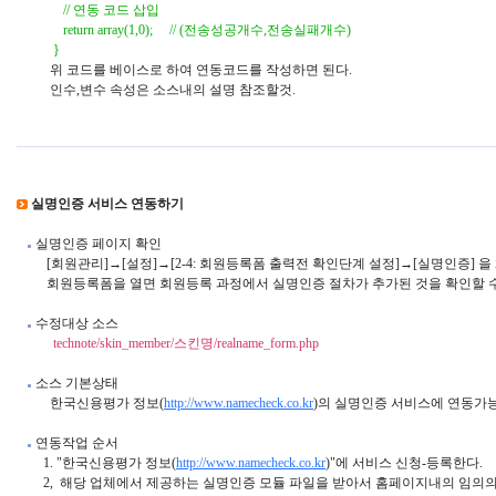
              // 연동 코드 삽입

              return array(1,0);     // (전송성공개수,전송실패개수)

           }

          위 코드를 베이스로 하여 연동코드를 작성하면 된다.

          인수,변수 속성은 소스내의 설명 참조할것.

실명인증 서비스 연동하기 
 실명인증 페이지 확인

         [회원관리]→[설정]→[2-4: 회원등록폼 출력전 확인단계 설정]→[실명인증] 을
         회원등록폼을 열면 회원등록 과정에서 실명인증 절차가 추가된 것을 확인할 수
 수정대상 소스

technote/skin_member/스킨명/realname_form.php
 소스 기본상태

          한국신용평가 정보(
http://www.namecheck.co.kr
)의 실명인증 서비스에 연동가능한
 연동작업 순서

        1. "한국신용평가 정보(
http://www.namecheck.co.kr
)"에 서비스 신청-등록한다.

        2,  해당 업체에서 제공하는 실명인증 모듈 파일을 받아서 홈페이지내의 임의의 