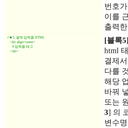
번호가
이를 
출력한
// ■ 5, 결제 입력폼 HTML

[블록5
   <div align=center>

      # 입력폼 태그

html
   </div>
결제서
다를 
해당 
바꿔 
또는 
3
] 의
변수명